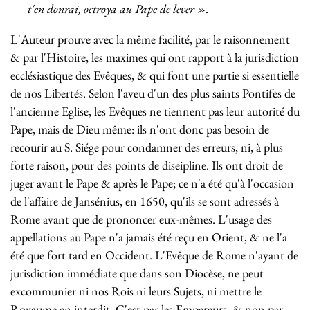
t'en donrai
, octroya au Pape de lever ».
L'Auteur prouve avec la même facilité, par le raisonnement
& par l'Histoire, les maximes qui ont rapport à la jurisdiction
ecclésiastique des Evêques, & qui font une partie si essentielle
de nos Libertés. Selon l'aveu d'un des plus saints Pontifes de
l'ancienne Eglise, les Evêques ne tiennent pas leur autorité du
Pape, mais de Dieu même: ils n'ont donc pas besoin de
recourir au S. Siége pour condamner des erreurs, ni, à plus
forte raison, pour des points de diseipline. Ils ont droit de
juger avant le Pape & après le Pape; ce n'a été qu'à l'occasion
de l'affaire de Jansénius, en 1650, qu'ils se sont adressés à
Rome avant que de prononcer eux-mêmes. L'usage des
appellations au Pape n'a jamais été reçu en Orient, & ne l'a
été que fort tard en Occident. L'Evêque de Rome n'ayant de
jurisdiction immédiate que dans son Diocèse, ne peut
excommunier ni nos Rois ni leurs Sujets, ni mettre le
Royaume en interdit. C'est par les Empereurs, & non par