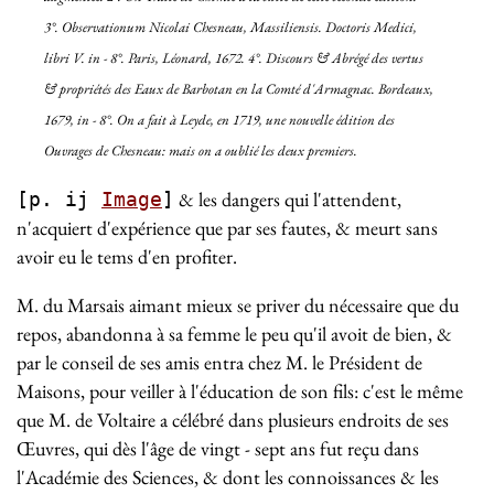
3°.
Observationum Nicolai Chesneau, Massiliensis. Doctoris Medici,
libri V. in - 8°
. Paris, Léonard, 1672. 4°. Discours & Abrégé des vertus
& propriétés des Eaux de Barbotan en la Comté d'Armagnac. Bordeaux,
1679, in - 8°
. On a fait à Leyde, en 1719, une nouvelle édition des
Ouvrages de Chesneau: mais on a oublié les deux premiers.
& les dangers qui l'attendent,
[p. ij
Image
]
n'acquiert d'expérience que par ses fautes, & meurt sans
avoir eu le tems d'en profiter.
M. du Marsais aimant mieux se priver du nécessaire que du
repos, abandonna à sa femme le peu qu'il avoit de bien, &
par le conseil de ses amis entra chez M. le Président de
Maisons, pour veiller à l'éducation de son fils: c'est le même
que M. de Voltaire a célébré dans plusieurs endroits de ses
Œuvres, qui dès l'âge de vingt - sept ans fut reçu dans
l'Académie des Sciences, & dont les connoissances & les