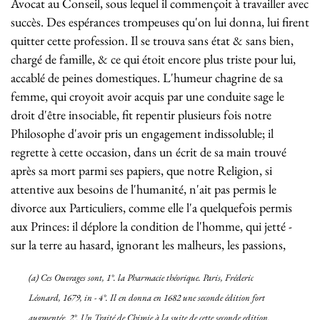
Avocat au Conseil, sous lequel il commençoit à travailler avec
succès. Des espérances trompeuses qu'on lui donna, lui firent
quitter cette profession. Il se trouva sans état & sans bien,
chargé de famille, & ce qui étoit encore plus triste pour lui,
accablé de peines domestiques. L'humeur chagrine de sa
femme, qui croyoit avoir acquis par une conduite sage le
droit d'être insociable, fit repentir plusieurs fois notre
Philosophe d'avoir pris un engagement indissoluble; il
regrette à cette occasion, dans un écrit de sa main trouvé
après sa mort parmi ses papiers, que notre Religion, si
attentive aux besoins de l'humanité, n'ait pas permis le
divorce aux Particuliers, comme elle l'a quelquefois permis
aux Princes: il déplore la condition de l'homme, qui jetté -
sur la terre au hasard, ignorant les malheurs, les passions,
(
a
) Ces Ouvrages sont, 1°.
la Pharmacie théorique
. Paris, Fréderic
Léonard,
1679, in - 4°
. Il en donna en 1682 une seconde édition fort
augmentée. 2°. Un Traité de Chimie à la suite de cette seconde edition.