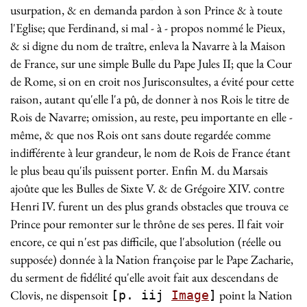
usurpation, & en demanda pardon à son Prince & à toute
l'Eglise; que Ferdinand, si mal - à - propos nommé le Pieux,
& si digne du nom de traître, enleva la Navarre à la Maison
de France, sur une simple Bulle du Pape Jules II; que la Cour
de Rome, si on en croit nos Jurisconsultes, a évité pour cette
raison, autant qu'elle l'a pû, de donner à nos Rois le titre de
Rois de Navarre; omission, au reste, peu importante en elle -
même, & que nos Rois ont sans doute regardée comme
indifférente à leur grandeur, le nom de Rois de France étant
le plus beau qu'ils puissent porter. Enfin M. du Marsais
ajoûte que les Bulles de Sixte V. & de Grégoire XIV. contre
Henri IV. furent un des plus grands obstacles que trouva ce
Prince pour remonter sur le thrône de ses peres. Il fait voir
encore, ce qui n'est pas difficile, que l'absolution (réelle ou
supposée) donnée à la Nation françoise par le Pape Zacharie,
du serment de fidélité qu'elle avoit fait aux descendans de
Clovis, ne dispensoit
point la Nation
[p. iij
Image
]