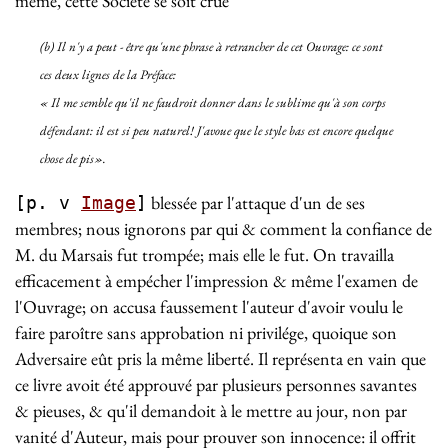
même, cette Société se soit crue
(
b
) Il n'y a peut - être qu'une phrase à retrancher de cet Ouvrage: ce sont
ces deux lignes de la Préface:
« Il me semble qu'il ne faudroit donner dans le sublime
qu'à son corps
défendant:
il est si peu naturel! J'avoue que le style bas
est encore quelque
chose de pis
».
blessée par l'attaque d'un de ses
[p. v
Image
]
membres; nous ignorons par qui & comment la confiance de
M. du Marsais fut trompée; mais elle le fut. On travailla
efficacement à empécher l'impression & même l'examen de
l'Ouvrage; on accusa faussement l'auteur d'avoir voulu le
faire paroître sans approbation ni privilége, quoique son
Adversaire eût pris la même liberté. Il représenta en vain que
ce livre avoit été approuvé par plusieurs personnes savantes
& pieuses, & qu'il demandoit à le mettre au jour, non par
vanité d'Auteur, mais pour prouver son innocence: il offrit