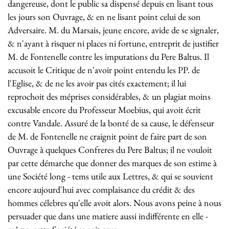
dangereuse, dont le public sa dispensé depuis en lisant tous
les jours son Ouvrage, & en ne lisant point celui de son
Adversaire. M. du Marsais, jeune encore, avide de se signaler,
& n'ayant à risquer ni places ni fortune, entreprit de justifier
M. de Fontenelle contre les imputations du Pere Baltus. Il
accusoit le Critique de n'avoir point entendu les PP. de
l'Eglise, & de ne les avoir pas cités exactement; il lui
reprochoit des méprises considérables, & un plagiat moins
excusable encore du Professeur Moebius, qui avoit écrit
contre Vandale. Assuré de la bonté de sa cause, le défenseur
de M. de Fontenelle ne craignit point de faire part de son
Ouvrage à quelques Confreres du Pere Baltus; il ne vouloit
par cette démarche que donner des marques de son estime à
une Société long - tems utile aux Lettres, & qui se souvient
encore aujourd'hui avec complaisance du crédit & des
hommes célebres qu'elle avoit alors. Nous avons peine à nous
persuader que dans une matiere aussi indifférente en elle -