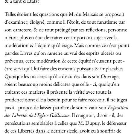
& à tant d'Etats?
Telles étoient les questions que M. du Marsais se proposoit
d'examiner; éloigné, comme il l'étoit, de tout fanatisme par
son caractere, & de tout préjugé par ses réflexions, personne
n'étoit plus en état de traiter cet important sujet avec la
modération & l'équité qu'il exige. Mais comme ce n'est point
par des Livres qu'on ramene au vrai des esprits ulcérés ou
prévenus, cette modération & cette équité n'eussent peut -
être servi qu'à lui faire des ennemis puissans & implacables.
Quoique les matieres qu'il a discutées dans son Ouvrage,
soient beaucoup moins délicates que celle - ci, quoiqu'en
traitant ces matieres il présente la vérité avec toute la
prudence dont elle a besoin pour se faire recevoir, il ne jugea
pas à - propos de laisser paroître de son vivant son
Exposition
des Libertés de l'Eglise Gallicane
. Il craignoit, disoit - il, des
persécutions semblables à celles que M. Dupuy, le défenseur
de ces Libertés dans le dernier siecle, avoit eu à souffrir de