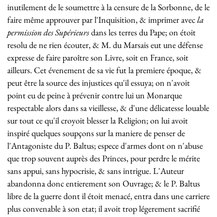
inutilement de le soumettre à la censure de la Sorbonne, de le
faire même approuver par l'Inquisition, & imprimer avec
la
permission des Supérieurs
dans les terres du Pape; on étoit
resolu de ne rien écouter, & M. du Marsais eut une défense
expresse de faire paroître son Livre, soit en France, soit
ailleurs. Cet évenement de sa vie fut la premiere époque, &
peut être la source des injustices qu'il essuya; on n'avoit
point eu de peine à prévenir contre lui un Monarque
respectable alors dans sa vieillesse, & d'une délicatesse louable
sur tout ce qu'il croyoit blesser la Religion; on lui avoit
inspiré quelques soupçons sur la maniere de penser de
l'Antagoniste du P. Baltus; espece d'armes dont on n'abuse
que trop souvent auprès des Princes, pour perdre le mérite
sans appui, sans hypocrisie, & sans intrigue. L'Auteur
abandonna donc entierement son Ouvrage; & le P. Baltus
libre de la guerre dont il étoit menacé, entra dans une carriere
plus convenable à son etat; il avoit trop légerement sacrifié