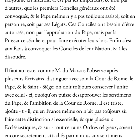
d'autres, que les premiers Conciles généraux ont été
convoqués; & le Pape même n'y a pas toûjours assisté, soit en
personne, soit par ses Légats. Ces Conciles ont besoin d'être
autorisés, non par l'approbation du Pape, mais par la
Puissance séculiere, pour faire exécuter leurs lois. Enfin c'est
aux Rois à convoquer les Conciles de leur Nation, & à les
dissoudre.
Il faut au reste, comme M. du Marsais l'observe après
plusieurs Ecrivains, distinguer avec soin la Cour de Rome, le
Pape, & le Saint - Siége: on doit toûjours conserver l'unité
avec celui - ci, quoiqu'on puisse desapprouver les sentimens
du Pape, & l'ambition de la Cour de Rome. Il est triste,
ajoûte - t - il, qu'en France même on n'ait pas toûjours sù
faire cette distinction si essentielle; & que plusieurs
Ecclésiastiques, & sur - tout certains Ordres religieux, soient
encore secretement attachés parmi nous aux sentimens