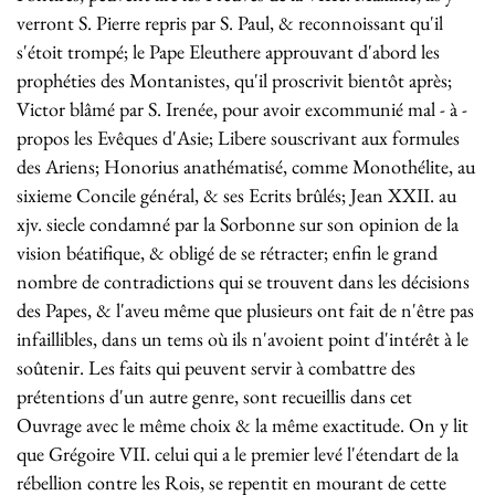
verront S. Pierre repris par S. Paul, & reconnoissant qu'il
s'étoit trompé; le Pape Eleuthere approuvant d'abord les
prophéties des Montanistes, qu'il proscrivit bientôt après;
Victor blâmé par S. Irenée, pour avoir excommunié mal - à -
propos les Evêques d'Asie; Libere souscrivant aux formules
des Ariens; Honorius anathématisé, comme Monothélite, au
sixieme Concile général, & ses Ecrits brûlés; Jean XXII. au
xjv. siecle condamné par la Sorbonne sur son opinion de la
vision béatifique, & obligé de se rétracter; enfin le grand
nombre de contradictions qui se trouvent dans les décisions
des Papes, & l'aveu même que plusieurs ont fait de n'être pas
infaillibles, dans un tems où ils n'avoient point d'intérêt à le
soûtenir. Les faits qui peuvent servir à combattre des
prétentions d'un autre genre, sont recueillis dans cet
Ouvrage avec le même choix & la même exactitude. On y lit
que Grégoire VII. celui qui a le premier levé l'étendart de la
rébellion contre les Rois, se repentit en mourant de cette