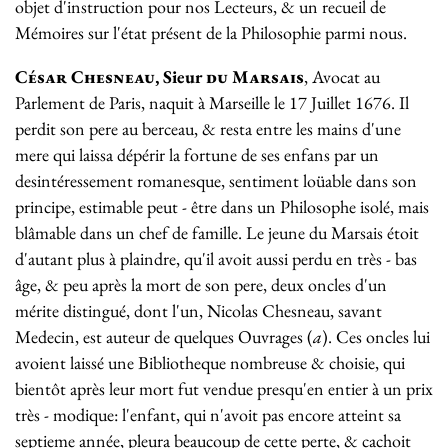
objet d'instruction pour nos Lecteurs, & un recueil de
Mémoires sur l'état présent de la Philosophie parmi nous.
César Chesneau
, Sieur
du Marsais
, Avocat au
Parlement de Paris, naquit à Marseille le 17 Juillet 1676. Il
perdit son pere au berceau, & resta entre les mains d'une
mere qui laissa dépérir la fortune de ses enfans par un
desintéressement romanesque, sentiment loüable dans son
principe, estimable peut - être dans un Philosophe isolé, mais
blâmable dans un chef de famille. Le jeune du Marsais étoit
d'autant plus à plaindre, qu'il avoit aussi perdu en très - bas
âge, & peu après la mort de son pere, deux oncles d'un
mérite distingué, dont l'un, Nicolas Chesneau, savant
Medecin, est auteur de quelques Ouvrages (
a
). Ces oncles lui
avoient laissé une Bibliotheque nombreuse & choisie, qui
bientôt après leur mort fut vendue presqu'en entier à un prix
très - modique: l'enfant, qui n'avoit pas encore atteint sa
septieme année, pleura beaucoup de cette perte, & cachoit