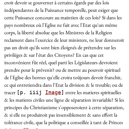
croit devoir se gouverner à certains égards par des lois
indépendantes de la Puissance temporelle, peut exiger que
cette Puissance concoure au maintien de ces lois? Si dans les
pays nombreux où l'Eglise ne fait avec l'Etat qu'un même
corps, la liberté absolue que les Ministres de la Religion
reclament dans l'exercice de leur ministere, ne leur donneroit
pas un droit qu'ils sont bien éloignés de prétendre sur les
priviléges & sur l'état des Citoyens? En cas que cet
inconvénient fût réel, quel parti les Législateurs devroient
prendre pour le prévenir? ou de mettre au pouvoir spirituel
de l'Eglise des bornes qu'elle croira toûjours devoir franchir,
ce qui entretiendra dans l'Etat la division & le trouble; ou de
tracer
entre les matieres spirituelles
[p. iiij
Image
]
& les matieres civiles une ligne de séparation invariable? Si les
principes du Christianisme s'opposeroient à cette séparation,
& si elle ne produiroit pas insensiblement & sans effort la
tolérance civile, que la politique a conseillée à tant de Princes