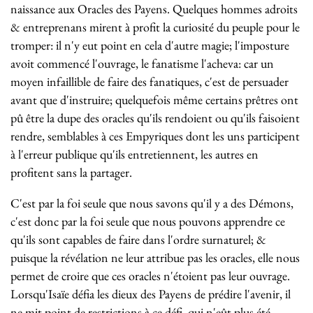
naissance aux Oracles des Payens. Quelques hommes adroits
& entreprenans mirent à profit la curiosité du peuple pour le
tromper: il n'y eut point en cela d'autre magie; l'imposture
avoit commencé l'ouvrage, le fanatisme l'acheva: car un
moyen infaillible de faire des fanatiques, c'est de persuader
avant que d'instruire; quelquefois même certains prêtres ont
pû être la dupe des oracles qu'ils rendoient ou qu'ils faisoient
rendre, semblables à ces Empyriques dont les uns participent
à l'erreur publique qu'ils entretiennent, les autres en
profitent sans la partager.
C'est par la foi seule que nous savons qu'il y a des Démons,
c'est donc par la foi seule que nous pouvons apprendre ce
qu'ils sont capables de faire dans l'ordre surnaturel; &
puisque la révélation ne leur attribue pas les oracles, elle nous
permet de croire que ces oracles n'étoient pas leur ouvrage.
Lorsqu'Isaïe défia les dieux des Payens de prédire l'avenir, il
ne mit point de restrictions à ce défi, qui n'eût plus été