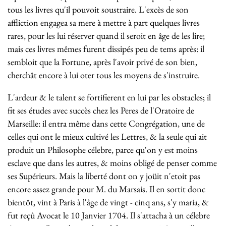
tous les livres qu'il pouvoit soustraire. L'excès de son
affliction engagea sa mere à mettre à part quelques livres
rares, pour les lui réserver quand il seroit en âge de les lire;
mais ces livres mêmes furent dissipés peu de tems après: il
sembloit que la Fortune, après l'avoir privé de son bien,
cherchât encore à lui oter tous les moyens de s'instruire.
L'ardeur & le talent se fortifierent en lui par les obstacles; il
fit ses études avec succès chez les Peres de l'Oratoire de
Marseille: il entra même dans cette Congrégation, une de
celles qui ont le mieux cultivé les Lettres, & la seule qui ait
produit un Philosophe célebre, parce qu'on y est moins
esclave que dans les autres, & moins obligé de penser comme
ses Supérieurs. Mais la liberté dont on y joüit n'etoit pas
encore assez grande pour M. du Marsais. Il en sortit donc
bientôt, vint à Paris à l'âge de vingt - cinq ans, s'y maria, &
fut reçû Avocat le 10 Janvier 1704. Il s'attacha à un célebre