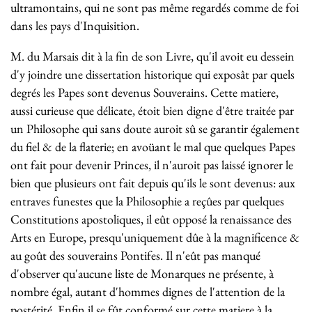
ultramontains, qui ne sont pas même regardés comme de foi
dans les pays d'Inquisition.
M. du Marsais dit à la fin de son Livre, qu'il avoit eu dessein
d'y joindre une dissertation historique qui exposât par quels
degrés les Papes sont devenus Souverains. Cette matiere,
aussi curieuse que délicate, étoit bien digne d'être traitée par
un Philosophe qui sans doute auroit sû se garantir également
du fiel & de la flaterie; en avoüant le mal que quelques Papes
ont fait pour devenir Princes, il n'auroit pas laissé ignorer le
bien que plusieurs ont fait depuis qu'ils le sont devenus: aux
entraves funestes que la Philosophie a reçûes par quelques
Constitutions apostoliques, il eût opposé la renaissance des
Arts en Europe, presqu'uniquement dûe à la magnificence &
au goût des souverains Pontifes. Il n'eût pas manqué
d'observer qu'aucune liste de Monarques ne présente, à
nombre égal, autant d'hommes dignes de l'attention de la
postérité. Enfin il se fût conformé sur cette matiere à la