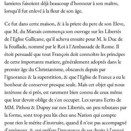
lumieres faisoient déjà beaucoup d'honneur à son maître,
lorsqu'il fut enlevé à la fleur de son âge.
Ce fut dans cette maison, & à la priere du pere de son Eleve,
que M. du Marsais commença son ouvrage sur les Libertés
de l'Eglise Gallicane, qu'il acheva ensuite pour M. le Duc de
la Feuillade, nommé par le Roi à l'Ambassade de Rome. Il
étoit persuadé que tout François doit connoître les principes
de cette importante matiere, généralement adoptés dans le
premier âge du Christianisme, obscurcis depuis par
l'ignorance & la superstition, & que l'Eglise de France a eu le
bonheur de conserver presque seule. Mais cet objet qui nous
intéresse de si près, est rarement bien connu de ceux même
que leur devoir oblige de s'en occuper. Les savans Ecrits de
MM. Pithou & Dupuy sur nos Libertés, un peu rebutans par
la forme, sont trop peu lûs chez une Nation qui compte
pour rien le mérite d'instruire, quand il n'est pas accompagné
d'agrément, & qui préfere l'ignorance de ses droits à l'ennui