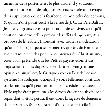
unanime de la postérité est le plus assuré. Il y soutient,
comme tout le monde sait, que les oracles étoient l'ouvrage
de la superstition & de la fourberie, & non celui des démons,
& qu'ils n'ont point cessé à la venue de J. C. Le Pere Baltus,
Jesuite, vingt ans après la publication de ce Livre, crut qu'il
étoit de son devoir d'en prévenir les effets dangereux, & se
proposa de le refuter. Il soutint, avec toute la modération
qu'un Théologien peut se permettre, que M. de Fontenelle
avoit attaqué une des principales preuves du Christianisme,
pour avoir prétendu que les Prêtres payens etoient des
imposteurs ou des dupes. Cependant en avançant une
opinion si singuliere, le Critique avoit eu l'art de lier son
système à la Religion, quoiqu'il y soit réellement contraire
par les armes qu'il peut fournir aux incrédules. La cause du
Philosophe étoit juste, mais les dévots étoient soulevés, & s'il
répondoit, il étoit perdu. Il eut donc la sagesse de demeurer
dans le silence, & de s'abstenir d'une defense facile &