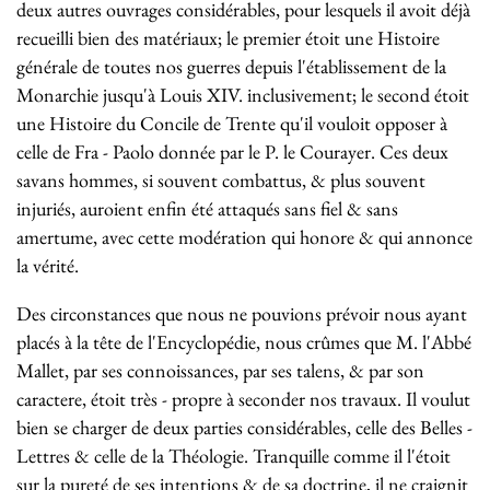
deux autres ouvrages considérables, pour lesquels il avoit déjà
recueilli bien des matériaux; le premier étoit une Histoire
générale de toutes nos guerres depuis l'établissement de la
Monarchie jusqu'à Louis XIV. inclusivement; le second étoit
une Histoire du Concile de Trente qu'il vouloit opposer à
celle de Fra - Paolo donnée par le P. le Courayer. Ces deux
savans hommes, si souvent combattus, & plus souvent
injuriés, auroient enfin été attaqués sans fiel & sans
amertume, avec cette modération qui honore & qui annonce
la vérité.
Des circonstances que nous ne pouvions prévoir nous ayant
placés à la tête de l'Encyclopédie, nous crûmes que M. l'Abbé
Mallet, par ses connoissances, par ses talens, & par son
caractere, étoit très - propre à seconder nos travaux. Il voulut
bien se charger de deux parties considérables, celle des Belles -
Lettres & celle de la Théologie. Tranquille comme il l'étoit
sur la pureté de ses intentions & de sa doctrine, il ne craignit