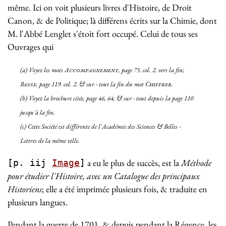
même. Ici on voit plusieurs livres d'Histoire, de Droit
Canon, & de Politique; là différens écrits sur la Chimie, dont
M. l'Abbé Lenglet s'étoit fort occupé. Celui de tous ses
Ouvrages qui
(
a
)
Voyez les mots
Accompagnement
,
page 75. col. 2. vers la fin
;
Basse
,
page 119. col. 2. & sur - tout la fin du mot
Chiffrer
.
(
b
)
Voyez la brochure citée, page 46, 64, & sur - tout depuis la page 110
jusqu'à la fin
.
(
c
) Cette Société est différente de l'Académie des Sciences & Belles -
Lettres de la même ville.
a eu le plus de succès, est la
Méthode
[p. iij
Image
]
pour étudier l'Histoire, avec un Catalogue des principaux
Historiens
; elle a été imprimée plusieurs fois, & traduite en
plusieurs langues.
Pendant la guerre de 1701, & depuis pendant la Régence, les