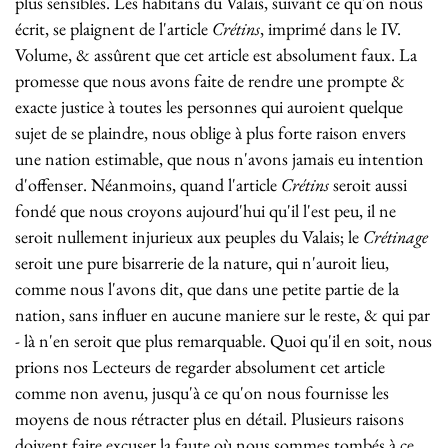
plus sensibles. Les habitans du Valais, suivant ce qu'on nous
écrit, se plaignent de l'article
Crétins
, imprimé dans le IV.
Volume, & assûrent que cet article est absolument faux. La
promesse que nous avons faite de rendre une prompte &
exacte justice à toutes les personnes qui auroient quelque
sujet de se plaindre, nous oblige à plus forte raison envers
une nation estimable, que nous n'avons jamais eu intention
d'offenser. Néanmoins, quand l'article
Crétins
seroit aussi
fondé que nous croyons aujourd'hui qu'il l'est peu, il ne
seroit nullement injurieux aux peuples du Valais; le
Crétinage
seroit une pure bisarrerie de la nature, qui n'auroit lieu,
comme nous l'avons dit, que dans une petite partie de la
nation, sans influer en aucune maniere sur le reste, & qui par
- là n'en seroit que plus remarquable. Quoi qu'il en soit, nous
prions nos Lecteurs de regarder absolument cet article
comme non avenu, jusqu'à ce qu'on nous fournisse les
moyens de nous rétracter plus en détail. Plusieurs raisons
doivent faire excuser la faute où nous sommes tombés à ce