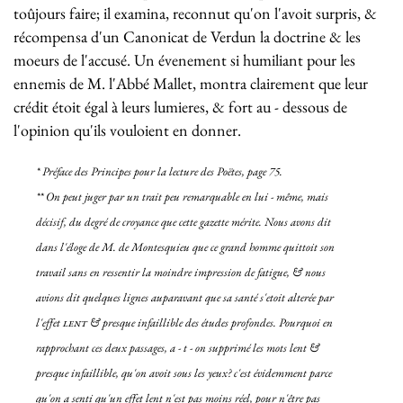
toûjours faire; il examina, reconnut qu'on l'avoit surpris, &
récompensa d'un Canonicat de Verdun la doctrine & les
moeurs de l'accusé. Un évenement si humiliant pour les
ennemis de M. l'Abbé Mallet, montra clairement que leur
crédit étoit égal à leurs lumieres, & fort au - dessous de
l'opinion qu'ils vouloient en donner.
* Préface des Principes pour la lecture des Poëtes,
page 75
.
** On peut juger par un trait peu remarquable en lui - même, mais
décisif, du degré de croyance que cette gazette mérite. Nous avons dit
dans l'éloge de M. de Montesquieu que ce grand homme
quittoit son
travail sans en ressentir la moindre impression de fatigue
, & nous
avions dit quelques lignes auparavant que
sa santé s'etoit alterée par
l'effet
lent
& presque infaillible des études profondes
. Pourquoi en
rapprochant ces deux passages, a - t - on supprimé les mots
lent &
presque infaillible
, qu'on avoit sous les yeux? c'est évidemment parce
qu'on a senti qu'un effet
lent
n'est pas moins réel, pour n'être pas