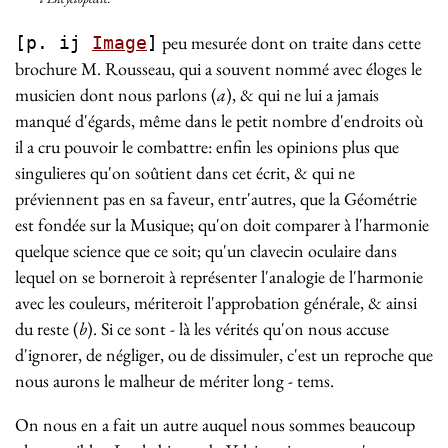
peu mesurée dont on traite dans cette
[p. ij
Image
]
brochure M. Rousseau, qui a souvent nommé avec éloges le
musicien dont nous parlons (
a
), & qui ne lui a jamais
manqué d'égards, même dans le petit nombre d'endroits où
il a cru pouvoir le combattre: enfin les opinions plus que
singulieres qu'on soûtient dans cet écrit, & qui ne
préviennent pas en sa faveur, entr'autres, que la Géométrie
est fondée sur la Musique; qu'on doit comparer à l'harmonie
quelque science que ce soit; qu'un clavecin oculaire dans
lequel on se borneroit à représenter l'analogie de l'harmonie
avec les couleurs, mériteroit l'approbation générale, & ainsi
du reste (
b
). Si ce sont - là les vérités qu'on nous accuse
d'ignorer, de négliger, ou de dissimuler, c'est un reproche que
nous aurons le malheur de mériter long - tems.
On nous en a fait un autre auquel nous sommes beaucoup