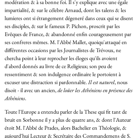
modération & à sa bonne foi. Il s'y explique avec une égale
impartialité, & sur le célebre Arnaud, dont les talens & les
lumieres ont si étrangement dégeneré dans ceux qui se disent
ses disciples, & sur le fameux P. Pichon, proscrit par les
Evêques de France, & abandonné enfin courageusement par
ses confreres mêmes. M. l'Abbé Mallet, quoiqu'attaqué en
différentes occasions par les Journalistes de Trévoux, ne
chercha point à leur reprocher les éloges qu'ils avoient
d'abord donnés au livre de ce Religieux; son peu de
ressentiment & son indulgence ordinaire le portoient à
excuser une distraction si pardonnable.
Il est naturel
, nous
disoit - il avec un ancien,
de loüer les Athéniens en présence des
Athéniens
.
Toute l'Europe a entendu parler de la These qui fit tant de
bruit en Sorbonne il y a plus de quatre ans, & dont l'Auteur
étoit M. l'Abbé de Prades, alors Bachelier en Théologie, &
aujourd'hui Lecteur & Secrétaire des Commandemens de S.