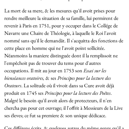
La mort de sa mere, & les mesures qu'il avoit prises pour
rendre meilleure la situation de sa famille, lui permirent de
revenir à Paris en 1751, pour y occuper dans le Collége de
Navarre une Chaire de Théologie, à laquelle le Roi l'avoit
nommé sans qu'il le demandât. Il s'acquitta des fonctions de
cette place en homme qui ne l'avoit point sollicitée.
Néanmoins la maniere distinguée dont il la remplissoit ne
l'empêchoit pas de trouver du tems pour d'autres
occupations. Il mit au jour en 1753 son
Essai sur les
bienséances oratoires,
& ses
Principes pour la lecture des
Orateurs
. La solitude où il vivoit dans sa Cure avoit déjà
produit en 1745 ses
Principes pour la lecture des Poëtes
.
Malgré le besoin qu'il avoit alors de protecteurs, il n'en
chercha pas pour cet ouvrage; il l'offrit à Messieurs de la Live
ses éleves; ce fut sa premiere & son unique dédicace.
Ces différens écrits, & quelques autres du même genre qu'il a