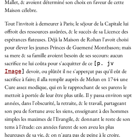
Mallet, & avoient déterminé son choix en faveur de cette
Maison célebre.
Tout l'invitoit à demeurer à Paris; le séjour de la Capitale lui
offroit des ressources assûrées, & le succès de sa Licence des
espérances flateuses. Déjà la Maison de Rohan l'avoit choisi
pour élever les jeunes Princes de Guemené Montbason; mais
sa mere & sa famille avoient besoin de ses secours: aucun
sacrifice ne lui coûta pour s'acquitter de ce
[p. jv
devoir, ou plûtôt il ne s'apperçut pas qu'il eût de
Image
]
sacrifice à faire; il alla remplir auprès de Melun en 1744 une
Cure assez modique, qui en le rapprochant de ses parens le
mettoit à portée de leur être plus utile. Il y passa environ sept
années, dans l'obscurité, la retraite, & le travail, partageant
son peu de fortune avec les siens, enseignant à des hommes
simples les maximes de l'Evangile, & donnant le reste de son
tems à l'étude: ces années furent de son aveu les plus
heureuses de sa vie, & on n'aura pas de peine à le croire.