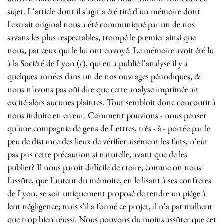
sujet. L'article dont il s'agit a été tiré d'un mémoire dont
l'extrait original nous a été communiqué par un de nos
savans les plus respectables, trompé le premier ainsi que
nous, par ceux qui le lui ont envoyé. Le mémoire avoit été lu
à la Société de Lyon (
c
), qui en a publié l'analyse il y a
quelques années dans un de nos ouvrages périodiques, &
nous n'avons pas oüi dire que cette analyse imprimée ait
excité alors aucunes plaintes. Tout sembloit donc concourir à
nous induire en erreur. Comment pouvions - nous penser
qu'une compagnie de gens de Lettres, très - à - portée par le
peu de distance des lieux de vérifier aisément les faits, n'eût
pas pris cette précaution si naturelle, avant que de les
publier? Il nous paroît difficile de croire, comme on nous
l'assûre, que l'auteur du mémoire, en le lisant à ses confreres
de Lyon, se soit uniquement proposé de tendre un piége à
leur négligence; mais s'il a formé ce projet, il n'a par malheur
que trop bien réussi. Nous pouvons du moins assûrer que cet