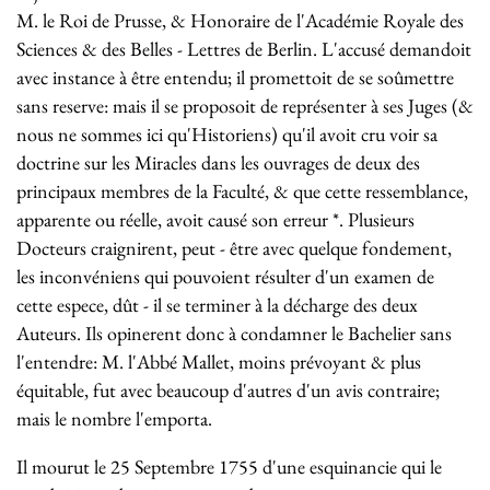
M. le Roi de Prusse, & Honoraire de l'Académie Royale des
Sciences & des Belles - Lettres de Berlin. L'accusé demandoit
avec instance à être entendu; il promettoit de se soûmettre
sans reserve: mais il se proposoit de représenter à ses Juges (&
nous ne sommes ici qu'Historiens) qu'il avoit cru voir sa
doctrine sur les Miracles dans les ouvrages de deux des
principaux membres de la Faculté, & que cette ressemblance,
apparente ou réelle, avoit causé son erreur
*
. Plusieurs
Docteurs craignirent, peut - être avec quelque fondement,
les inconvéniens qui pouvoient résulter d'un examen de
cette espece, dût - il se terminer à la décharge des deux
Auteurs. Ils opinerent donc à condamner le Bachelier sans
l'entendre: M. l'Abbé Mallet, moins prévoyant & plus
équitable, fut avec beaucoup d'autres d'un avis contraire;
mais le nombre l'emporta.
Il mourut le 25 Septembre 1755 d'une esquinancie qui le