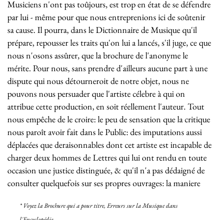
Musiciens n'ont pas toûjours, est trop en état de se défendre
par lui - même pour que nous entreprenions ici de soûtenir
sa cause. Il pourra, dans le Dictionnaire de Musique qu'il
prépare, repousser les traits qu'on lui a lancés, s'il juge, ce que
nous n'osons assûrer, que la brochure de l'anonyme le
mérite. Pour nous, sans prendre d'ailleurs aucune part à une
dispute qui nous détourneroit de notre objet, nous ne
pouvons nous persuader que l'artiste célebre à qui on
attribue cette production, en soit réellement l'auteur. Tout
nous empêche de le croire: le peu de sensation que la critique
nous paroît avoir fait dans le Public: des imputations aussi
déplacées que deraisonnables dont cet artiste est incapable de
charger deux hommes de Lettres qui lui ont rendu en toute
occasion une justice distinguée, & qu'il n'a pas dédaigné de
consulter quelquefois sur ses propres ouvrages: la maniere
*
Voyez
la Brochure qui a pour titre,
Erreurs sur la Musique dans
l'Encyclopédie
.