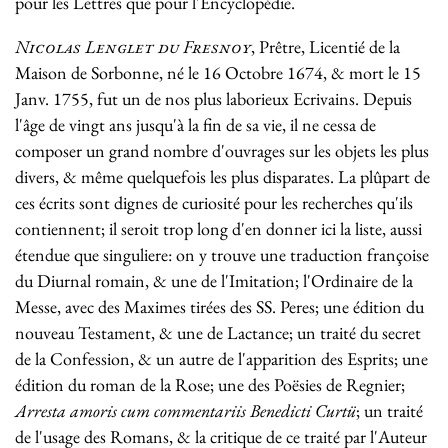
pour les Lettres que pour l'Encyclopédie.
Nicolas Lenglet du Fresnoy
, Prêtre, Licentié de la
Maison de Sorbonne, né le 16 Octobre 1674, & mort le 15
Janv. 1755, fut un de nos plus laborieux Ecrivains. Depuis
l'âge de vingt ans jusqu'à la fin de sa vie, il ne cessa de
composer un grand nombre d'ouvrages sur les objets les plus
divers, & même quelquefois les plus disparates. La plûpart de
ces écrits sont dignes de curiosité pour les recherches qu'ils
contiennent; il seroit trop long d'en donner ici la liste, aussi
étendue que singuliere: on y trouve une traduction françoise
du Diurnal romain, & une de l'Imitation; l'Ordinaire de la
Messe, avec des Maximes tirées des SS. Peres; une édition du
nouveau Testament, & une de Lactance; un traité du secret
de la Confession, & un autre de l'apparition des Esprits; une
édition du roman de la Rose; une des Poësies de Regnier;
Arresta amoris cum commentariis Benedicti Curtü
; un traité
de l'usage des Romans, & la critique de ce traité par l'Auteur