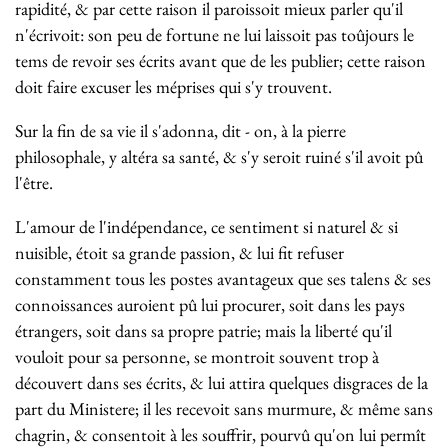
rapidité, & par cette raison il paroissoit mieux parler qu'il
n'écrivoit: son peu de fortune ne lui laissoit pas toûjours le
tems de revoir ses écrits avant que de les publier; cette raison
doit faire excuser les méprises qui s'y trouvent.
Sur la fin de sa vie il s'adonna, dit - on, à la pierre
philosophale, y altéra sa santé, & s'y seroit ruiné s'il avoit pû
l'être.
L'amour de l'indépendance, ce sentiment si naturel & si
nuisible, étoit sa grande passion, & lui fit refuser
constamment tous les postes avantageux que ses talens & ses
connoissances auroient pû lui procurer, soit dans les pays
étrangers, soit dans sa propre patrie; mais la liberté qu'il
vouloit pour sa personne, se montroit souvent trop à
découvert dans ses écrits, & lui attira quelques disgraces de la
part du Ministere; il les recevoit sans murmure, & même sans
chagrin, & consentoit à les souffrir, pourvû qu'on lui permît