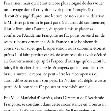
Persannes, mais qu'il étoit encore plus éloigné de desavouer
un ouvrage dont il croyoit n'avoir point à rougir, & qu'il
devoit être jugé d'après une lecture, & non sur une délation:
le Ministre prit enfin le parti par où il auroit dû commencer;
il lut le livre, aima l'auteur, & apprit à mieux placer sa
confiance; l'Académie Françoise ne fut point privée d'un de
ses plus beaux ornemens; & la France eut le bonheur de
conserver un sujet que la superstition ou la calomnie étoient
prêtes à lui faire perdre: car M. de Montesquieu avoit déclaré
au Gouvernement qu'après l'espece d'outrage qu'on alloit lui
faire, il iroit chercher chez les étrangers qui lui tendoient les
bras, la sûreté, le repos, & peut - être les récompenses qu'il
auroit dû espérer dans son pays. La Nation eût déploré cette
perte, & la honte en fût pourtant retombée sur elle.
Feu M. le Maréchal d'Estrées, alors Directeur de l'Académie
Françoise, se conduisit dans cette circonstance en Courtisan
vertueux & d'une ame vraiment élevée; il ne craignit ni