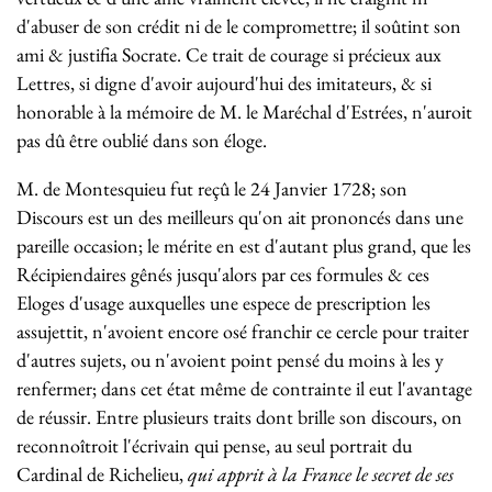
d'abuser de son crédit ni de le compromettre; il soûtint son
ami & justifia Socrate. Ce trait de courage si précieux aux
Lettres, si digne d'avoir aujourd'hui des imitateurs, & si
honorable à la mémoire de M. le Maréchal d'Estrées, n'auroit
pas dû être oublié dans son éloge.
M. de Montesquieu fut reçû le 24 Janvier 1728; son
Discours est un des meilleurs qu'on ait prononcés dans une
pareille occasion; le mérite en est d'autant plus grand, que les
Récipiendaires gênés jusqu'alors par ces formules & ces
Eloges d'usage auxquelles une espece de prescription les
assujettit, n'avoient encore osé franchir ce cercle pour traiter
d'autres sujets, ou n'avoient point pensé du moins à les y
renfermer; dans cet état même de contrainte il eut l'avantage
de réussir. Entre plusieurs traits dont brille son discours, on
reconnoîtroit l'écrivain qui pense, au seul portrait du
Cardinal de Richelieu,
qui apprit à la France le secret de ses