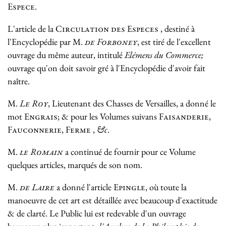
Espece
.
L'article de la
Circulation des Especes
, destiné à
l'Encyclopédie par M.
de Forboney
, est tiré de l'excellent
ouvrage du même auteur, intitulé
Elémens du Commerce;
ouvrage qu'on doit savoir gré à l'Encyclopédie d'avoir fait
naître.
M.
Le Roy
, Lieutenant des Chasses de Versailles, a donné le
mot
Engrais
; & pour les Volumes suivans
Faisanderie,
Fauconnerie, Ferme
,
&c
.
M.
le Romain
a continué de fournir pour ce Volume
quelques articles, marqués de son nom.
M.
de Laire
a donné l'article
Epingle
, où toute la
manoeuvre de cet art est détaillée avec beaucoup d'exactitude
& de clarté. Le Public lui est redevable d'un ouvrage