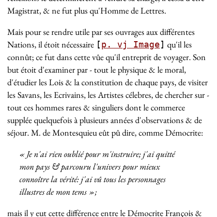
Magistrat, & ne fut plus qu'Homme de Lettres.
Mais pour se rendre utile par ses ouvrages aux différentes
Nations, il étoit nécessaire
qu'il les
[
p. vj Image
]
connût; ce fut dans cette vûe qu'il entreprit de voyager. Son
but étoit d'examiner par - tout le physique & le moral,
d'étudier les Lois & la constitution de chaque pays, de visiter
les Savans, les Ecrivains, les Artistes célebres, de chercher sur -
tout ces hommes rares & singuliers dont le commerce
supplée quelquefois à plusieurs années d'observations & de
séjour. M. de Montesquieu eût pû dire, comme Démocrite:
« Je n'ai rien oublié pour m'instruire; j'ai quitté
mon pays & parcouru l'univers pour mieux
connoître la vérité: j'ai vû tous les personnages
illustres de mon tems »;
mais il y eut cette différence entre le Démocrite François &