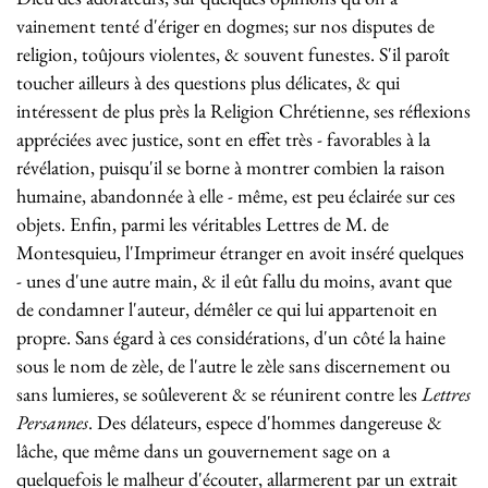
vainement tenté d'ériger en dogmes; sur nos disputes de
religion, toûjours violentes, & souvent funestes. S'il paroît
toucher ailleurs à des questions plus délicates, & qui
intéressent de plus près la Religion Chrétienne, ses réflexions
appréciées avec justice, sont en effet très - favorables à la
révélation, puisqu'il se borne à montrer combien la raison
humaine, abandonnée à elle - même, est peu éclairée sur ces
objets. Enfin, parmi les véritables Lettres de M. de
Montesquieu, l'Imprimeur étranger en avoit inséré quelques
- unes d'une autre main, & il eût fallu du moins, avant que
de condamner l'auteur, démêler ce qui lui appartenoit en
propre. Sans égard à ces considérations, d'un côté la haine
sous le nom de zèle, de l'autre le zèle sans discernement ou
sans lumieres, se soûleverent & se réunirent contre les
Lettres
Persannes
. Des délateurs, espece d'hommes dangereuse &
lâche, que même dans un gouvernement sage on a
quelquefois le malheur d'écouter, allarmerent par un extrait