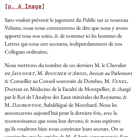
[
p. A Image
]
Sans vouloir prévenir le jugement du Public sur ce nouveau
Volume, nous nous contenterons de dire que nous y avons
apporté tous nos soins, & de nommer ici les hommes de
Lettres qui nous ont secourus, indépendamment de nos
Collegues ordinaires.
Nous mettrons du nombre de ces derniers M. le Chevalier
de Jaucourt
, M.
Boucher d'Argis
, Avocat au Parlement
& Conseiller au Conseil souverain de Dombes, M.
Venel
,
Docteur en Médecine de la Faculté de Montpellier, & chargé
par le Roi de l'Analyse des Eaux minérales du Royaume; &
M.
Daubenton
, Subdélégué de Montbard. Nous les
annoncerons aujourd'hui pour la derniere fois, avec la
reconnoissance que nous leur devons; & nous espérons
qu'ils voudront bien nous continuer leurs secours. On se
souviendra que les articles de M. d'Argis sont marqués d'un