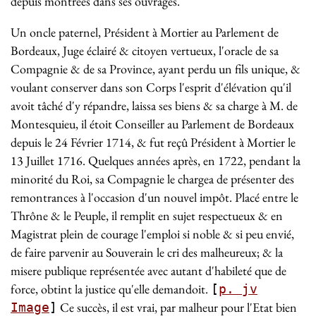
depuis montrées dans ses ouvrages.
Un oncle paternel, Président à Mortier au Parlement de
Bordeaux, Juge éclairé & citoyen vertueux, l'oracle de sa
Compagnie & de sa Province, ayant perdu un fils unique, &
voulant conserver dans son Corps l'esprit d'élévation qu'il
avoit tâché d'y répandre, laissa ses biens & sa charge à M. de
Montesquieu, il étoit Conseiller au Parlement de Bordeaux
depuis le 24 Février 1714, & fut reçû Président à Mortier le
13 Juillet 1716. Quelques années après, en 1722, pendant la
minorité du Roi, sa Compagnie le chargea de présenter des
remontrances à l'occasion d'un nouvel impôt. Placé entre le
Thrône & le Peuple, il remplit en sujet respectueux & en
Magistrat plein de courage l'emploi si noble & si peu envié,
de faire parvenir au Souverain le cri des malheureux; & la
misere publique représentée avec autant d'habileté que de
force, obtint la justice qu'elle demandoit.
[
p. jv
Ce succès, il est vrai, par malheur pour l'Etat bien
Image
]