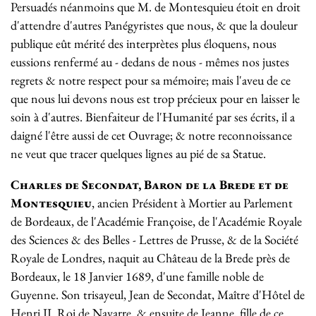
Persuadés néanmoins que M. de Montesquieu étoit en droit
d'attendre d'autres Panégyristes que nous, & que la douleur
publique eût mérité des interprètes plus éloquens, nous
eussions renfermé au - dedans de nous - mêmes nos justes
regrets & notre respect pour sa mémoire; mais l'aveu de ce
que nous lui devons nous est trop précieux pour en laisser le
soin à d'autres. Bienfaiteur de l'Humanité par ses écrits, il a
daigné l'être aussi de cet Ouvrage; & notre reconnoissance
ne veut que tracer quelques lignes au pié de sa Statue.
Charles de Secondat, Baron de la Brede et de
Montesquieu
, ancien Président à Mortier au Parlement
de Bordeaux, de l'Académie Françoise, de l'Académie Royale
des Sciences & des Belles - Lettres de Prusse, & de la Société
Royale de Londres, naquit au Château de la Brede près de
Bordeaux, le 18 Janvier 1689, d'une famille noble de
Guyenne. Son trisayeul, Jean de Secondat, Maître d'Hôtel de
Henri II. Roi de Navarre, & ensuite de Jeanne, fille de ce