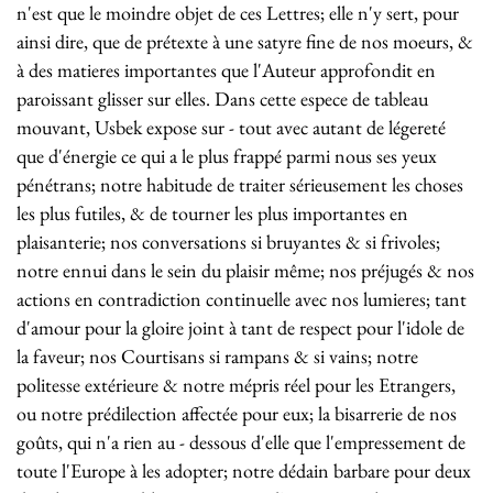
n'est que le moindre objet de ces Lettres; elle n'y sert, pour
ainsi dire, que de prétexte à une satyre fine de nos moeurs, &
à des matieres importantes que l'Auteur approfondit en
paroissant glisser sur elles. Dans cette espece de tableau
mouvant, Usbek expose sur - tout avec autant de légereté
que d'énergie ce qui a le plus frappé parmi nous ses yeux
pénétrans; notre habitude de traiter sérieusement les choses
les plus futiles, & de tourner les plus importantes en
plaisanterie; nos conversations si bruyantes & si frivoles;
notre ennui dans le sein du plaisir même; nos préjugés & nos
actions en contradiction continuelle avec nos lumieres; tant
d'amour pour la gloire joint à tant de respect pour l'idole de
la faveur; nos Courtisans si rampans & si vains; notre
politesse extérieure & notre mépris réel pour les Etrangers,
ou notre prédilection affectée pour eux; la bisarrerie de nos
goûts, qui n'a rien au - dessous d'elle que l'empressement de
toute l'Europe à les adopter; notre dédain barbare pour deux