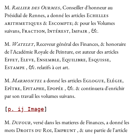
M.
Rallier des Ourmes
, Conseiller d'honneur au
Présidial de Rennes, a donné les articles
Echelles
arithmetiques
&
Escompte
; & pour les Volumes
suivans,
Fraction, Intérest, Impair
,
&c
.
M.
Watelet
, Receveur général des Finances, & honoraire
de l'Académie Royale de Peinture, est auteur des articles
Effet, Eleve, Ensemble, Equilibre, Esquisse,
Estampe
,
&c
. relatifs à cet art.
M.
Marmontel
a donné les articles
Eglogue, Elégie,
Epître, Epitaphe, Epopée
,
&c
. & continuera d'enrichir
par son travail les volumes suivans.
[
p. ij Image
]
M.
Dufour
, versé dans les matieres de Finances, a donné les
mots
Droits du Roi, Emprunt
, & une partie de l'article