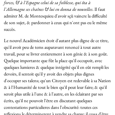
forces, & à l'Espagne celui de sa foiblesse, qui ôta à
l'Allemagne ses chaînes & lui en donna de nouvelles
. Il faut
admirer M. de Montesquieu d'avoir sçû vaincre la difficulté
de son sujet, & pardonner à ceux qui n'ont pas eu le même
succès.
Le nouvel Académicien étoit d'autant plus digne de ce titre,
qu'il avoit peu de tems auparavant renoncé à tout autre
travail, pour se livrer entierement à son génie & à son goût.
Quelque importante que fût la place qu'il occupoit, avec
quelques lumieres & quelque intégrité qu'il en eût rempli les
devoirs, il sentoit qu'il y avoit des objets plus dignes
d'occuper ses talens; qu'un Citoyen est redevable à sa Nation
& à l'Humanité de tout le bien qu'il peut leur faire; & qu'il
seroit plus utile à l'une & à l'autre, en les éclairant par ses
écrits, qu'il ne pouvoit l'être en discutant quelques
contestations particulieres dans l'obscurité: toutes ces
reflexions le déterminerent à vendre sa charge; il cessa d'être